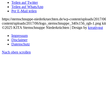
Teilen auf Twitter
Teilen auf WhatsApp
Per E-Mail teilen
https://sternschnuppe-niederkruechten.de/wp-content/uploads/2017
content/uploads/2017/06/logo_sternschnuppe_340x156_rgb-1.png
ki
©2025 KITA Sternschnuppe Niederkrüchten | Design by
kreativgut
Impressum
Disclaimer
Datenschutz
Nach oben scrollen