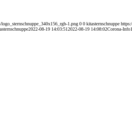
/06/logo_sternschnuppe_340x156_rgb-1.png
0
0
kitasternschnuppe
https
tasternschnuppe
2022-08-19 14:03:51
2022-08-19 14:08:02
Corona-Info